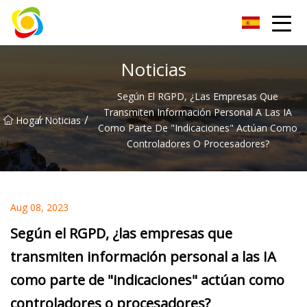
Jiangxi AISJY Group Co., Ltd
Noticias
Según El RGPD, ¿las Empresas Que
Transmiten Información Personal A Las IA
/
/
Hogar
Noticias
Como Parte De "indicaciones" Actúan Como
Controladores O Procesadores?
Aug 08, 2023
Según el RGPD, ¿las empresas que
transmiten información personal a las IA
como parte de "indicaciones" actúan como
controladores o procesadores?