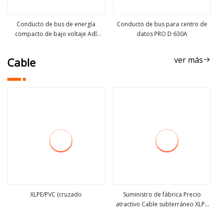
Conducto de bus de energía
Conducto de bus para centro de
compacto de bajo voltaje Adl
datos PRO D 630A
ver más
ver más
Powermax
ver más
Cable
XLPE/PVC (cruzado
Suministro de fábrica Precio
atractivo Cable subterráneo XLPE
ver más
ver más
Cable conductor de cobre