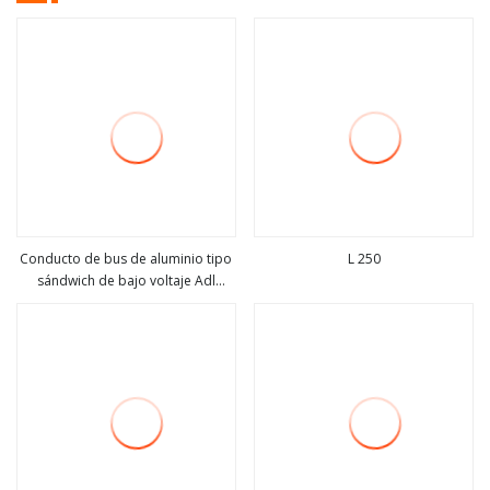
Conducto de bus de aluminio tipo
L 250
sándwich de bajo voltaje Adl
ver más
ver más
Powermax