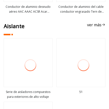
Conductor de aluminio desnudo
Conductor de aluminio del cable
aéreo AAC AAAC ACSR Acar
conductor engrasado Tern de
ver más
ver más
Conductor
ACSR para la línea de transmisión
400kV
ver más
Aislante
Serie de aisladores compuestos
51
para exteriores de alto voltaje
ver más
ver más