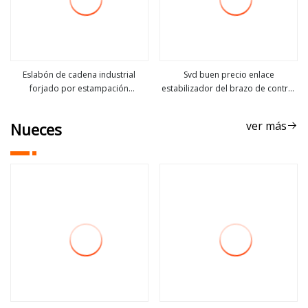
Eslabón de cadena industrial
Svd buen precio enlace
forjado por estampación
estabilizador del brazo de control
ver más
ver más
duradero para cadena de arrastre
para Hyundai 552502h000
de cadena de forjado en línea
ver más
Nueces
transportadora de minería