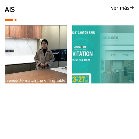
ver más
AIS
2023 AIS estilo de lujo moderno
AIS Living Estilo Moderno Diseño
precios baratos prefabricados
Simple Lacado Conjunto de
ver más
ver más
juego de muebles para el hogar de
Muebles de Cocina
la más alta calidad MDF diseño de
Contemporáneos Gabinete de
gabinetes de cocina en forma de L
Cocina con Base de Encimera
Blanca con Fregadero