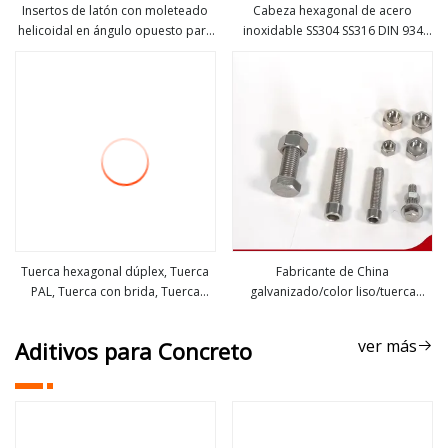
Insertos de latón con moleteado
Cabeza hexagonal de acero
helicoidal en ángulo opuesto para
inoxidable SS304 SS316 DIN 934
ver más
ver más
termoplástico
Tuerca hexagonal M3
Tuerca hexagonal dúplex, Tuerca
Fabricante de China
PAL, Tuerca con brida, Tuerca
galvanizado/color liso/tuerca
ver más
ver más
hexagonal pesada, Tuerca ciega
hexagonal de color negro
hexagonal, Tuerca redonda,
Gr4.8/Gr8.8/Gr10.9
ver más
Aditivos para Concreto
Tuerca ranurada, Tuerca Hastelloy,
Tuerca Inconel, Tuerca Incoloy,
Tuerca 1.4529