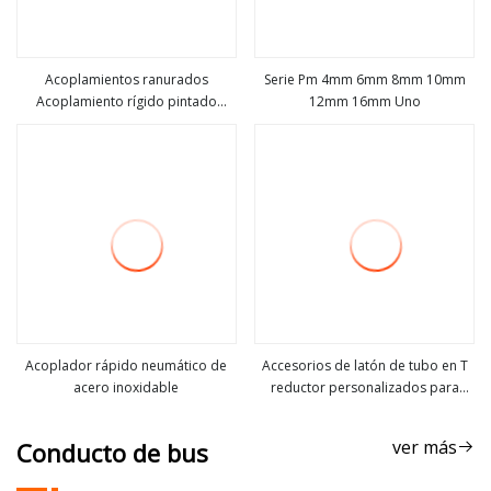
Acoplamientos ranurados
Serie Pm 4mm 6mm 8mm 10mm
Acoplamiento rígido pintado
12mm 16mm Uno
ver más
ver más
Jizhong
Acoplador rápido neumático de
Accesorios de latón de tubo en T
acero inoxidable
reductor personalizados para
ver más
ver más
medidor de agua
ver más
Conducto de bus