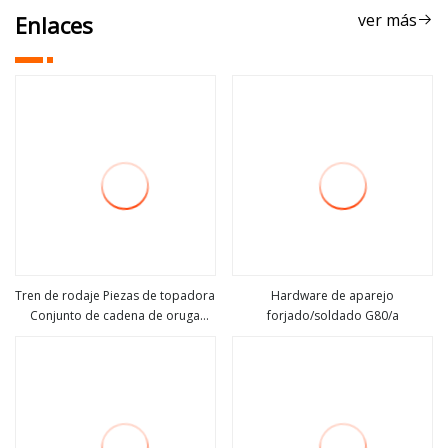
ver más
Enlaces
Tren de rodaje Piezas de topadora
Hardware de aparejo
Conjunto de cadena de oruga
forjado/soldado G80/a
ver más
ver más
Conjunto de eslabones de oruga
de topadora Piezas de topadora,
D60, D65, D80 D85 D7g Eslabones
de oruga con zapata de oruga
2p9492