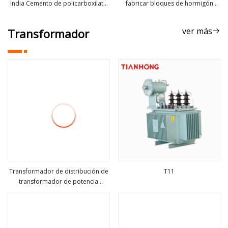
India Cemento de policarboxilato
fabricar bloques de hormigón
ver más
ver más
Aditivos de cemento
livianos
suministrados líquidos
ver más
Transformador
Transformador de distribución de
T11
transformador de potencia
ver más
ver más
inmerso en aceite de 11kv 33kv