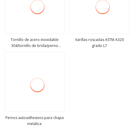
Tornillo de acero inoxidable
Varillas roscadas ASTM A320
304/tornillo de brida/perno
grado L7
ver más
ver más
hexagonal de giro cruzado Philips
de cabeza plana
personalizado/perno de
soldadura/perno de
brida/sujeción de forja
Pernos autoadhesivos para chapa
metálica
ver más