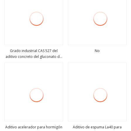
Grado industrial CAS 527 del
No
aditivo concreto del gluconato de
ver más
ver más
sodio
Aditivo acelerador para hormigón
Aditivo de espuma La40 para