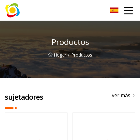
Jiangxi AISJY Group Co., Ltd
Productos
/
Hogar
Productos
ver más
sujetadores