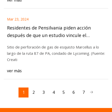
ver más
Mar 23, 2024
Residentes de Pensilvania piden acción
después de que un estudio vincule el
fracking con el asma y el linfoma
Sitio de perforación de gas de esquisto Marcellus a lo
largo de la ruta 87 de PA, condado de Lycoming. (Fuente:
Creati
ver más
1
2
3
4
5
6
7