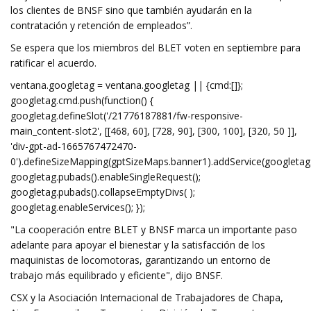
los clientes de BNSF sino que también ayudarán en la
contratación y retención de empleados”.
Se espera que los miembros del BLET voten en septiembre para
ratificar el acuerdo.
ventana.googletag = ventana.googletag || {cmd:[]};
googletag.cmd.push(function() {
googletag.defineSlot('/21776187881/fw-responsive-
main_content-slot2', [[468, 60], [728, 90], [300, 100], [320, 50 ]],
'div-gpt-ad-1665767472470-
0').defineSizeMapping(gptSizeMaps.banner1).addService(googletag.
googletag.pubads().enableSingleRequest();
googletag.pubads().collapseEmptyDivs( );
googletag.enableServices(); });
"La cooperación entre BLET y BNSF marca un importante paso
adelante para apoyar el bienestar y la satisfacción de los
maquinistas de locomotoras, garantizando un entorno de
trabajo más equilibrado y eficiente", dijo BNSF.
CSX y la Asociación Internacional de Trabajadores de Chapa,