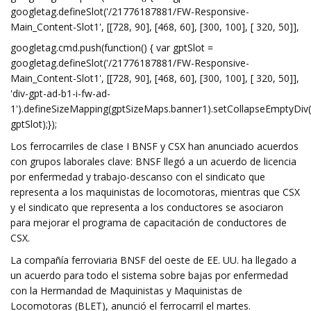
googletag.defineSlot('/21776187881/FW-Responsive-
Main_Content-Slot1', [[728, 90], [468, 60], [300, 100], [ 320, 50]],
googletag.cmd.push(function() { var gptSlot =
googletag.defineSlot('/21776187881/FW-Responsive-
Main_Content-Slot1', [[728, 90], [468, 60], [300, 100], [ 320, 50]],
'div-gpt-ad-b1-i-fw-ad-
1').defineSizeMapping(gptSizeMaps.banner1).setCollapseEmptyDiv(t
gptSlot);});
Los ferrocarriles de clase I BNSF y CSX han anunciado acuerdos
con grupos laborales clave: BNSF llegó a un acuerdo de licencia
por enfermedad y trabajo-descanso con el sindicato que
representa a los maquinistas de locomotoras, mientras que CSX
y el sindicato que representa a los conductores se asociaron
para mejorar el programa de capacitación de conductores de
CSX.
La compañía ferroviaria BNSF del oeste de EE. UU. ha llegado a
un acuerdo para todo el sistema sobre bajas por enfermedad
con la Hermandad de Maquinistas y Maquinistas de
Locomotoras (BLET), anunció el ferrocarril el martes.