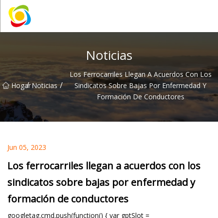
Jiangxi AISJY Group Co., Ltd
Noticias
Los Ferrocarriles Llegan A Acuerdos Con Los
/
/
Hogar
Noticias
Sindicatos Sobre Bajas Por Enfermedad Y
Formación De Conductores
Jun 05, 2023
Los ferrocarriles llegan a acuerdos con los
sindicatos sobre bajas por enfermedad y
formación de conductores
googletag.cmd.push(function() { var gptSlot =