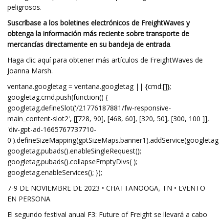
peligrosos.
Suscríbase a los boletines electrónicos de FreightWaves y
obtenga la información más reciente sobre transporte de
mercancías directamente en su bandeja de entrada
.
Haga clic aquí para obtener más artículos de FreightWaves de
Joanna Marsh.
ventana.googletag = ventana.googletag || {cmd:[]};
googletag.cmd.push(function() {
googletag.defineSlot('/21776187881/fw-responsive-
main_content-slot2', [[728, 90], [468, 60], [320, 50], [300, 100 ]],
'div-gpt-ad-1665767737710-
0').defineSizeMapping(gptSizeMaps.banner1).addService(googletag.
googletag.pubads().enableSingleRequest();
googletag.pubads().collapseEmptyDivs( );
googletag.enableServices(); });
7-9 DE NOVIEMBRE DE 2023 • CHATTANOOGA, TN • EVENTO
EN PERSONA
El segundo festival anual F3: Future of Freight se llevará a cabo