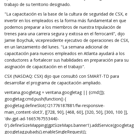
trabajo de su territorio designado.
"La capacitación es la base de la cultura de seguridad de CSX, e
invertir en los empleados es la forma más fundamental en que
podemos preparar a los miembros de nuestra tripulación de
trenes para una carrera segura y exitosa en el ferrocarril", dijo
Jamie Boychuk, vicepresidente ejecutivo de operaciones de CSX,
en un lanzamiento del lunes. "La semana adicional de
capacitación para nuevos empleados en Atlanta ayudará a los
conductores a fortalecer sus habilidades en preparación para su
asignación de capacitación en el trabajo".
CSX (NASDAQ: CSX) dijo que consultó con SMART-TD para
desarrollar el programa de capacitación ampliado.
ventana.googletag = ventana.googletag || {cmd:[]};
googletag.cmd.push(function() {
googletag.defineSlot('/21776187881/fw-responsive-
main_content-slot3', [[728, 90], [468, 60], [320, 50], [300, 100 ]],
'div-gpt-ad-1665767553440-
0').defineSizeMapping(gptSizeMaps.banner1).addService(googletag.
googletag.pubads().enableSingleRequest();