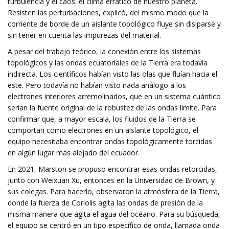
turbulencia y el caos: el clima errático de nuestro planeta.
Resisten las perturbaciones, explicó, del mismo modo que la
corriente de borde de un aislante topológico fluye sin disiparse y
sin tener en cuenta las impurezas del material.
A pesar del trabajo teórico, la conexión entre los sistemas
topológicos y las ondas ecuatoriales de la Tierra era todavía
indirecta. Los científicos habían visto las olas que fluían hacia el
este. Pero todavía no habían visto nada análogo a los
electrones interiores arremolinados, que en un sistema cuántico
serían la fuente original de la robustez de las ondas límite. Para
confirmar que, a mayor escala, los fluidos de la Tierra se
comportan como electrones en un aislante topológico, el
equipo necesitaba encontrar ondas topológicamente torcidas
en algún lugar más alejado del ecuador.
En 2021, Marston se propuso encontrar esas ondas retorcidas,
junto con Weixuan Xu, entonces en la Universidad de Brown, y
sus colegas. Para hacerlo, observaron la atmósfera de la Tierra,
donde la fuerza de Coriolis agita las ondas de presión de la
misma manera que agita el agua del océano. Para su búsqueda,
el equipo se centró en un tipo específico de onda, llamada onda