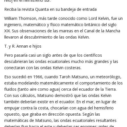
reloj en el hemisferio sur.
Reciba la revista Quanta en su bandeja de entrada
William Thomson, más tarde conocido como Lord Kelvin, fue un
ingeniero, matemático y físico matemático británico del siglo
XIX. Sus observaciones de las mareas en el Canal de la Mancha
llevaron al descubrimiento de las ondas Kelvin.
T. y R. Annan e hijos
Pero pasaría casi un siglo antes de que los científicos
descubrieran las ondas ecuatoriales mucho más grandes y las
conectaran con las ondas Kelvin costeras.
Eso sucedió en 1966, cuando Taroh Matsuno, un meteorólogo,
estaba modelando matemáticamente el comportamiento de los
fluidos (tanto aire como agua) cerca del ecuador de la Tierra.
Con sus cálculos, Matsuno demostró que las ondas Kelvin
también deberían existir en el ecuador. En el mar, en lugar de
empujar contra la costa, chocarían con agua del hemisferio
opuesto, que giraba en dirección opuesta. Según las
matemáticas de Matsuno, las ondas ecuatoriales resultantes
deberían fluir hacia el este y deberían ser enormes: miles de