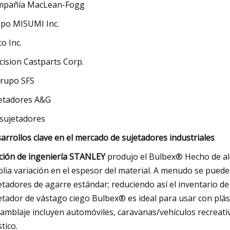
mpañía MacLean-Fogg
po MISUMI Inc.
co Inc.
cision Castparts Corp.
grupo SFS
etadores A&G
sujetadores
arrollos clave en el mercado de sujetadores industriales
ación de ingeniería STANLEY
produjo el Bulbex® Hecho de al
lia variación en el espesor del material. A menudo se puede
etadores de agarre estándar; reduciendo así el inventario de s
etador de vástago ciego Bulbex® es ideal para usar con plásti
amblaje incluyen automóviles, caravanas/vehículos recreati
stico.