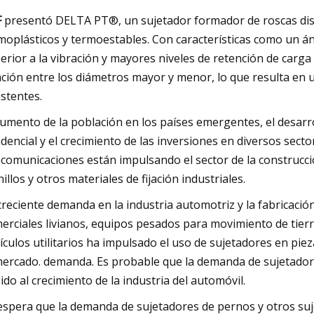
F
presentó DELTA PT®, un sujetador formador de roscas dis
moplásticos y termoestables. Con características como un á
erior a la vibración y mayores niveles de retención de carga 
ación entre los diámetros mayor y menor, lo que resulta en un
istentes.
aumento de la población en los países emergentes, el desarro
idencial y el crecimiento de las inversiones en diversos sect
ecomunicaciones están impulsando el sector de la construcc
nillos y otros materiales de fijación industriales.
creciente demanda en la industria automotriz y la fabricació
erciales livianos, equipos pesados ​​para movimiento de tier
ículos utilitarios ha impulsado el uso de sujetadores en pi
mercado. demanda. Es probable que la demanda de sujetado
ido al crecimiento de la industria del automóvil.
espera que la demanda de sujetadores de pernos y otros suj