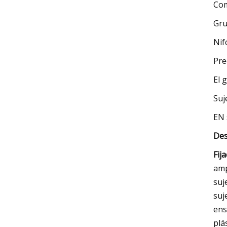
Co
Gru
Nif
Pre
El 
Suj
EN 
Des
Fij
amp
suj
suj
ens
plá