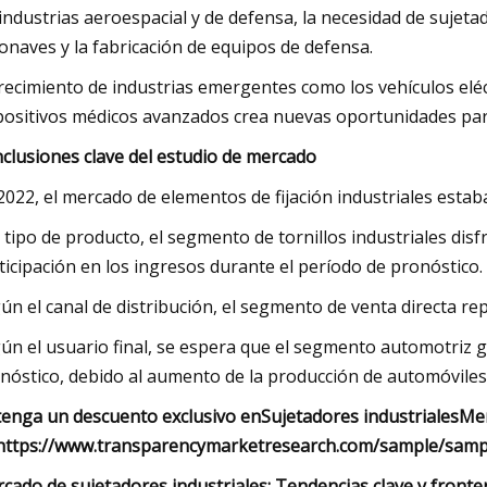
 industrias aeroespacial y de defensa, la necesidad de sujet
onaves y la fabricación de equipos de defensa.
crecimiento de industrias emergentes como los vehículos eléct
positivos médicos avanzados crea nuevas oportunidades para
clusiones clave del estudio de mercado
2022, el mercado de elementos de fijación industriales estab
 tipo de producto, el segmento de tornillos industriales di
ticipación en los ingresos durante el período de pronóstico.
ún el canal de distribución, el segmento de venta directa r
ún el usuario final, se espera que el segmento automotriz g
nóstico, debido al aumento de la producción de automóviles
enga un descuento exclusivo en
Sujetadores industriales
Me
https://www.transparencymarketresearch.com/sample/samp
cado de sujetadores industriales
: Tendencias clave y front