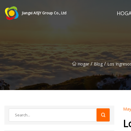
HOG
Jiangxi AISJY Group Co., Ltd
/
/
Hogar
Blog
Los Ingreso
May
L