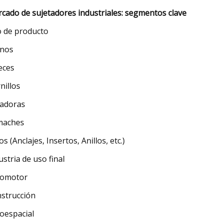
cado de sujetadores industriales: segmentos clave
o de producto
nos
eces
nillos
adoras
maches
os (Anclajes, Insertos, Anillos, etc.)
ustria de uso final
tomotor
strucción
oespacial