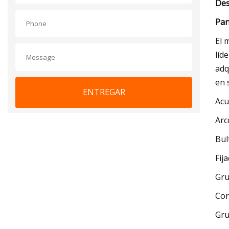
Des
Pan
El 
líd
adq
en 
ENTREGAR
Acu
Arc
Bul
Fij
Gru
Cor
Gru