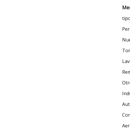
Mer
tip
Per
Nu
Tor
Lav
Re
Otr
Ind
Au
Con
Aer