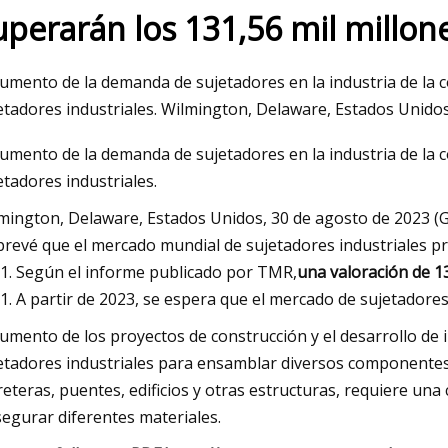
uperarán los 131,56 mil millon
 2023
aumento de la demanda de sujetadores en la industria de la 
ciente comercio del mercado de
etadores industriales. Wilmington, Delaware, Estados Unid
os para la construcción entre las
aumento de la demanda de sujetadores en la industria de la 
mías emergentes abre nuevas
etadores industriales.
unidades hasta 2031
mington, Delaware, Estados Unidos, 30 de agosto de 2023
prevé que el mercado mundial de sujetadores industriales p
1. Según el informe publicado por TMR,
una valoración de 13
1. A partir de 2023, se espera que el mercado de sujetadores 
aumento de los proyectos de construcción y el desarrollo d
etadores industriales para ensamblar diversos componentes y 
reteras, puentes, edificios y otras estructuras, requiere una 
segurar diferentes materiales.