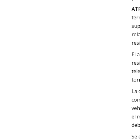
AT
ter
sup
rel
res
El 
res
tel
tor
La 
com
veh
el 
deb
Se 