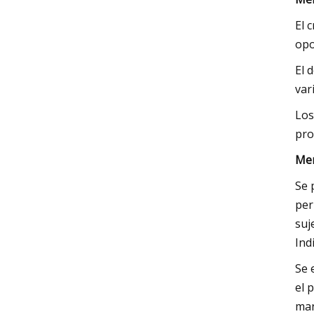
El 
opo
El 
var
Los
pro
Mer
Se 
per
suj
Ind
Se 
el 
man