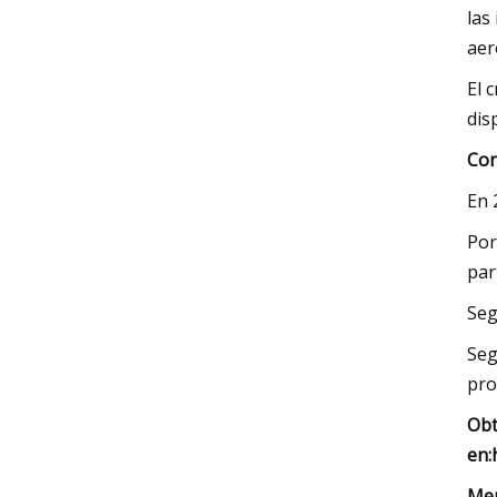
las
aer
El 
dis
Con
En 
Por
par
Seg
Seg
pro
Obt
en:
Mer