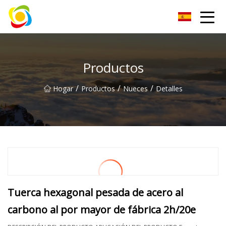
Jiangxi AISJY Group Co., Ltd
Productos
/
/
/
Hogar
Productos
Nueces
Detalles
Tuerca hexagonal pesada de acero al
carbono al por mayor de fábrica 2h/20e