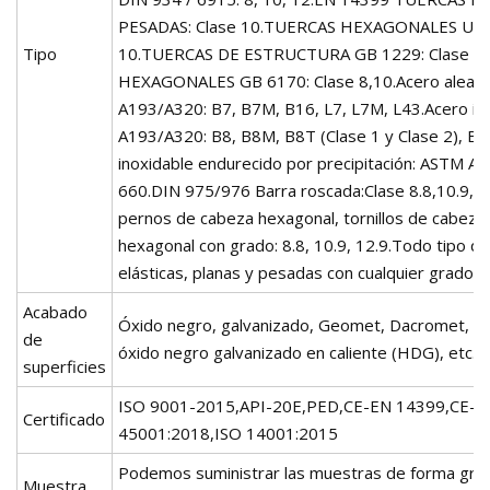
PESADAS: Clase 10.TUERCAS HEXAGONALES UNI 5
Tipo
10.TUERCAS DE ESTRUCTURA GB 1229: Clase 8,
HEXAGONALES GB 6170: Clase 8,10.Acero alea
A193/A320: B7, B7M, B16, L7, L7M, L43.Acero i
A193/A320: B8, B8M, B8T (Clase 1 y Clase 2), B6
inoxidable endurecido por precipitación: ASTM A
660.DIN 975/976 Barra roscada:Clase 8.8,10.9,12
pernos de cabeza hexagonal, tornillos de cabeza
hexagonal con grado: 8.8, 10.9, 12.9.Todo tipo d
elásticas, planas y pesadas con cualquier grado.
Acabado
Óxido negro, galvanizado, Geomet, Dacromet, te
de
óxido negro galvanizado en caliente (HDG), etc.
superficies
ISO 9001-2015,API-20E,PED,CE-EN 14399,CE-E
Certificado
45001:2018,ISO 14001:2015
Podemos suministrar las muestras de forma gratui
Muestra