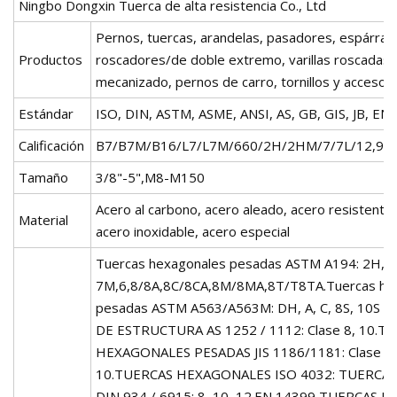
Ningbo Dongxin Tuerca de alta resistencia Co., Ltd
Pernos, tuercas, arandelas, pasadores, espárra
Productos
roscadores/de doble extremo, varillas roscadas,
mecanizado, pernos de carro, tornillos y accesor
Estándar
ISO, DIN, ASTM, ASME, ANSI, AS, GB, GIS, JB, EN 
Calificación
B7/B7M/B16/L7/L7M/660/2H/2HM/7/7L/12,9/10,
Tamaño
3/8"-5",M8-M150
Acero al carbono, acero aleado, acero resistente a
Material
acero inoxidable, acero especial
Tuercas hexagonales pesadas ASTM A194: 2H, 
7M,6,8/8A,8C/8CA,8M/8MA,8T/T8TA.Tuercas he
pesadas ASTM A563/A563M: DH, A, C, 8S, 10S ,
DE ESTRUCTURA AS 1252 / 1112: Clase 8, 10.T
HEXAGONALES PESADAS JIS 1186/1181: Clase F8
10.TUERCAS HEXAGONALES ISO 4032: TUERCA
DIN 934 / 6915: 8, 10, 12.EN 14399 TUERCAS