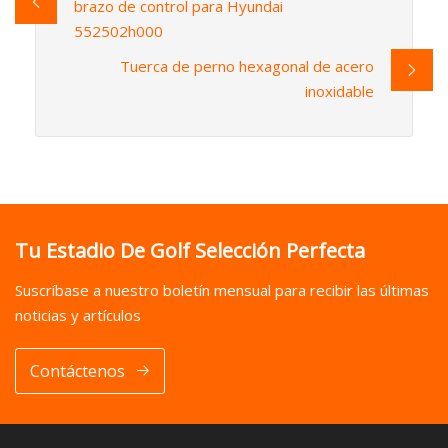
brazo de control para Hyundai
552502h000
Tuerca de perno hexagonal de acero
inoxidable
Tu Estadio De Golf Selección Perfecta
Suscríbase a nuestro boletín mensual para recibir las últimas
noticias y artículos
Contáctenos