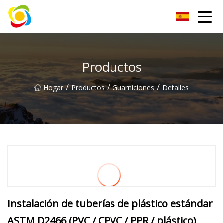
Jiangxi AISJY Group Co., Ltd
Productos
/
/
/
Hogar
Productos
Guarniciones
Detalles
Instalación de tuberías de plástico estándar
ASTM D2466 (PVC / CPVC / PPR / plástico)