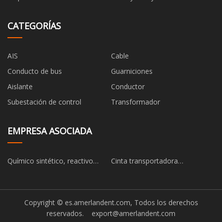
CATEGORÍAS
AIS
Cable
Conducto de bus
Guarniciones
Aislante
Conductor
Subestación de control
Transformador
EMPRESA ASOCIADA
Químico sintético, reactivo
Cinta transportadora
químico, proveedores
personalizada
intermedios orgánicos,
fabricantes, fábrica - Bloom
Copyright © es.amerlandent.com, Todos los derechos
Tech
reservados.
export@amerlandent.com