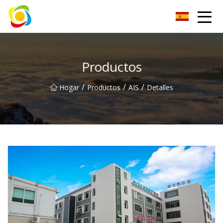
Jiangxi AISJY Group Co., Ltd
Productos
/
/
/
Hogar
Productos
AIS
Detalles