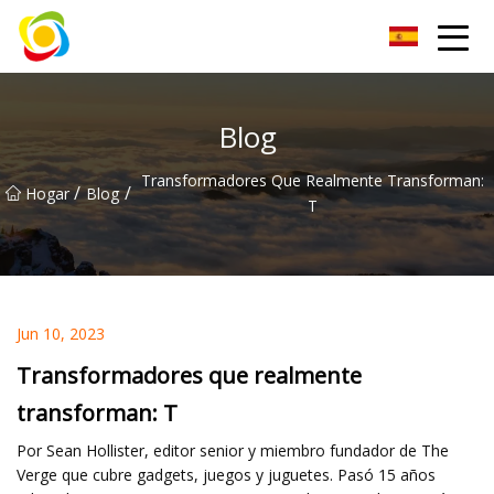
Jiangxi AISJY Group Co., Ltd
Blog
Transformadores Que Realmente Transforman:
/
/
Hogar
Blog
T
Jun 10, 2023
Transformadores que realmente
transforman: T
Por Sean Hollister, editor senior y miembro fundador de The
Verge que cubre gadgets, juegos y juguetes. Pasó 15 años