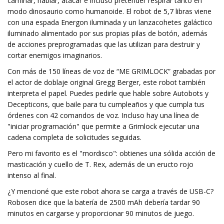
caminar, hablar, atacar e incluso pretender respirar tanto en
modo dinosaurio como humanoide. El robot de 5,7 libras viene
con una espada Energon iluminada y un lanzacohetes galáctico
iluminado alimentado por sus propias pilas de botón, además
de acciones preprogramadas que las utilizan para destruir y
cortar enemigos imaginarios.
Con más de 150 líneas de voz de “ME GRIMLOCK” grabadas por
el actor de doblaje original Gregg Berger, este robot también
interpreta el papel. Puedes pedirle que hable sobre Autobots y
Decepticons, que baile para tu cumpleaños y que cumpla tus
órdenes con 42 comandos de voz. Incluso hay una línea de
"iniciar programación" que permite a Grimlock ejecutar una
cadena completa de solicitudes seguidas.
Pero mi favorito es el "mordisco": obtienes una sólida acción de
masticación y cuello de T. Rex, además de un eructo rojo
intenso al final.
¿Y mencioné que este robot ahora se carga a través de USB-C?
Robosen dice que la batería de 2500 mAh debería tardar 90
minutos en cargarse y proporcionar 90 minutos de juego.