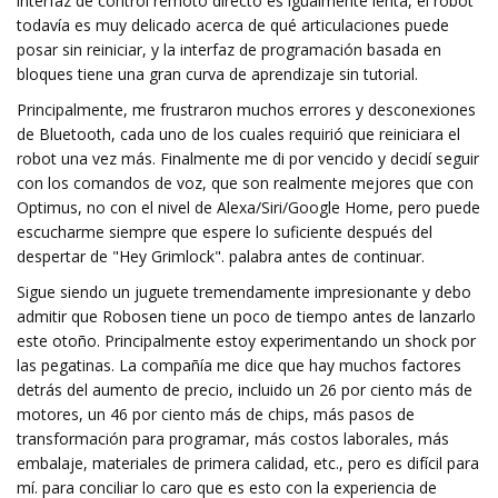
interfaz de control remoto directo es igualmente lenta, el robot
todavía es muy delicado acerca de qué articulaciones puede
posar sin reiniciar, y la interfaz de programación basada en
bloques tiene una gran curva de aprendizaje sin tutorial.
Principalmente, me frustraron muchos errores y desconexiones
de Bluetooth, cada uno de los cuales requirió que reiniciara el
robot una vez más. Finalmente me di por vencido y decidí seguir
con los comandos de voz, que son realmente mejores que con
Optimus, no con el nivel de Alexa/Siri/Google Home, pero puede
escucharme siempre que espere lo suficiente después del
despertar de "Hey Grimlock". palabra antes de continuar.
Sigue siendo un juguete tremendamente impresionante y debo
admitir que Robosen tiene un poco de tiempo antes de lanzarlo
este otoño. Principalmente estoy experimentando un shock por
las pegatinas. La compañía me dice que hay muchos factores
detrás del aumento de precio, incluido un 26 por ciento más de
motores, un 46 por ciento más de chips, más pasos de
transformación para programar, más costos laborales, más
embalaje, materiales de primera calidad, etc., pero es difícil para
mí. para conciliar lo caro que es esto con la experiencia de