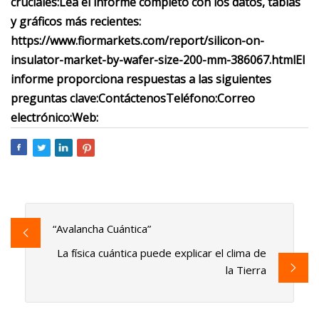
cruciales:
Lea el informe completo con los datos, tablas
y gráficos más recientes:
https://www.fiormarkets.com/report/silicon-on-
insulator-market-by-wafer-size-200-mm-386067.html
El
informe proporciona respuestas a las siguientes
preguntas clave:
Contáctenos
Teléfono:
Correo
electrónico:
Web:
“Avalancha Cuántica”
La física cuántica puede explicar el clima de
la Tierra