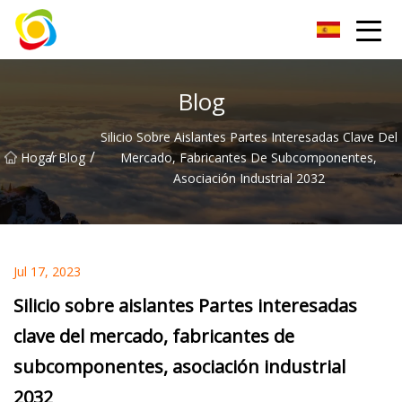
Jiangxi AISJY Group Co., Ltd
Blog
Silicio Sobre Aislantes Partes Interesadas Clave Del
/
/
Hogar
Blog
Mercado, Fabricantes De Subcomponentes,
Asociación Industrial 2032
Jul 17, 2023
Silicio sobre aislantes Partes interesadas
clave del mercado, fabricantes de
subcomponentes, asociación industrial
2032