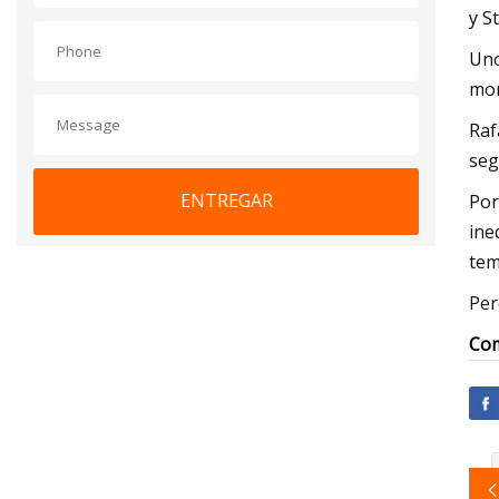
y S
Uno
mom
Raf
seg
ENTREGAR
Por
ine
tem
Per
Com