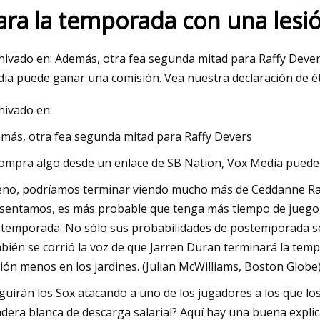
ara la temporada con una lesió
023
hivado en: Además, otra fea segunda mitad para Raffy Dever
ente comercio del mercado de
ia puede ganar una comisión. Vea nuestra declaración de é
 para la construcción entre las
hivado en:
as emergentes abre nuevas
más, otra fea segunda mitad para Raffy Devers
idades hasta 2031
compra algo desde un enlace de SB Nation, Vox Media puede 
no, podríamos terminar viendo mucho más de Ceddanne Raf
sentamos, es más probable que tenga más tiempo de juego si
temporada. No sólo sus probabilidades de postemporada se
bién se corrió la voz de que Jarren Duran terminará la temp
ión menos en los jardines. (Julian McWilliams, Boston Globe
guirán los Sox atacando a uno de los jugadores a los que 
dera blanca de descarga salarial? Aquí hay una buena explic