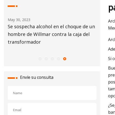
p
May 30, 2023
May 26, 2
Arc
de
Se sospecha alcohol en el choque de un
El creci
Med
hombre de Willmar contra la caja del
aditivos
Arc
transformador
economí
Ade
oportun
Si 
Bue
pre
Envíe su consulta
pos
tam
opc
¿Se
ban