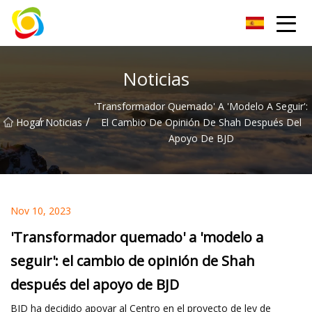
Jiangxi AISJY Group Co., Ltd
Noticias
'Transformador Quemado' A 'modelo A Seguir':
/
/
Hogar
Noticias
El Cambio De Opinión De Shah Después Del
Apoyo De BJD
Nov 10, 2023
'Transformador quemado' a 'modelo a
seguir': el cambio de opinión de Shah
después del apoyo de BJD
BJD ha decidido apoyar al Centro en el proyecto de ley de